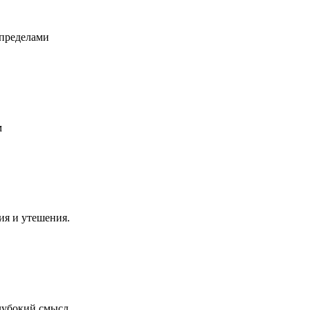
 пределами
м
ия и утешения.
глубокий смысл.