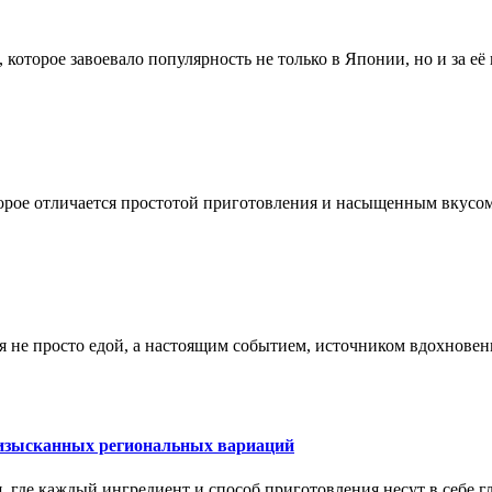
оторое завоевало популярность не только в Японии, но и за её
орое отличается простотой приготовления и насыщенным вкусо
я не просто едой, а настоящим событием, источником вдохновен
о изысканных региональных вариаций
я, где каждый ингредиент и способ приготовления несут в себе 