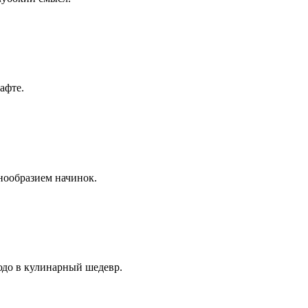
шафте.
знообразием начинок.
людо в кулинарный шедевр.