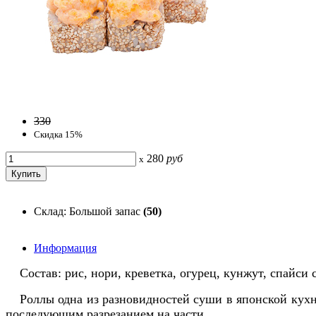
330
Скидка 15%
280
руб
x
Склад: Большой запас
(50)
Информация
Состав: рис, нори, креветка, огурец, кунжут, спайси с
Роллы одна из разновидностей суши в японской кух
последующим разрезанием на части.