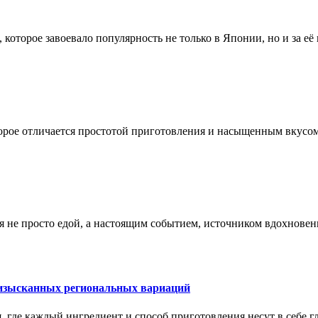
оторое завоевало популярность не только в Японии, но и за её
орое отличается простотой приготовления и насыщенным вкусо
я не просто едой, а настоящим событием, источником вдохновен
о изысканных региональных вариаций
я, где каждый ингредиент и способ приготовления несут в себе 