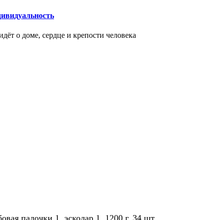
дивидуальность
идёт о доме, сердце и крепости человека
овая палочки 1, эсколар 1. 1200 г. 34 шт.