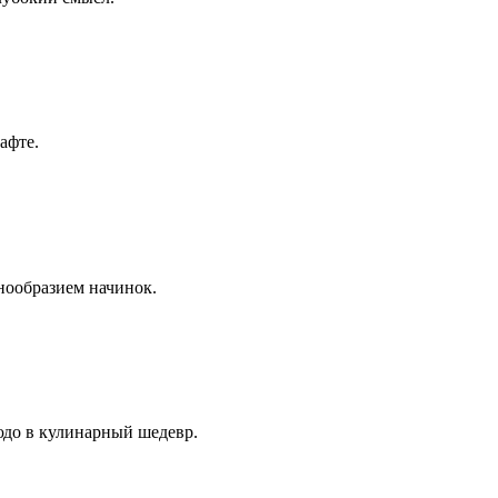
шафте.
знообразием начинок.
людо в кулинарный шедевр.