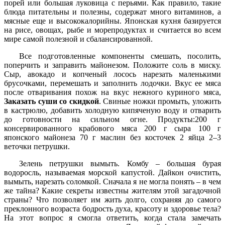
порей или большая луковица с перьями. Как правило, такие
блюда питательны и полезны, содержат много витаминов, а
мясные еще и высококалорийны. Японская кухня базируется
на рисе, овощах, рыбе и морепродуктах и считается во всем
мире самой полезной и сбалансированной.
Все подготовленные компоненты смешать, посолить,
поперчить и заправить майонезом. Положите соль в миску.
Сыр, авокадо и копченый лосось нарезать маленькими
брусочками, перемешать и заполнить лодочки. Вкус ее мяса
после отваривания похож на вкус нежного куриного мяса,
Заказать суши со скидкой
. Свиные ножки промыть, уложить
в кастрюлю, добавить холодную кипяченую воду и отварить
до готовности на сильном огне. Продукты:200 г
консервированного крабового мяса 200 г сыра 100 г
японского майонеза 70 г маслин без косточек 2 яйца 2–3
веточки петрушки.
Зелень петрушки вымыть. Комбу – большая бурая
водоросль, называемая морской капустой. Дайкон очистить,
вымыть, нарезать соломкой. Сначала я не могла понять – в чем
же тайна? Какие секреты известны жителям этой загадочной
страны? Что позволяет им жить долго, сохраняя до самого
преклонного возраста бодрость духа, красоту и здоровье тела?
На этот вопрос я смогла ответить, когда стала замечать