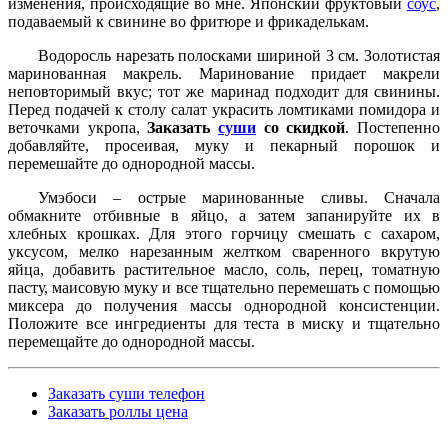
изменения, происходящие во мне. Японский фруктовый
соус
,
подаваемый к свинине во фритюре и фрикаделькам.
Водоросль нарезать полосками шириной 3 см. Золотистая
маринованная макрель. Маринование придает макрели
неповторимый вкус; тот же маринад подходит для свинины.
Перед подачей к столу салат украсить ломтиками помидора и
веточками укропа,
Заказать
суши
со скидкой
. Постепенно
добавляйте, просеивая, муку и пекарный порошок и
перемешайте до однородной массы.
Умэбоси – острые маринованные сливы. Сначала
обмакните отбивные в яйцо, а затем запанируйте их в
хлебных крошках. Для этого горчицу смешать с сахаром,
уксусом, мелко нарезанным желтком сваренного вкрутую
яйца, добавить растительное масло, соль, перец, томатную
пасту, маисовую муку и все тщательно перемешать с помощью
миксера до получения массы однородной консистенции.
Положите все ингредиенты для теста в миску и тщательно
перемещайте до однородной массы.
Заказать суши телефон
Заказать роллы цена