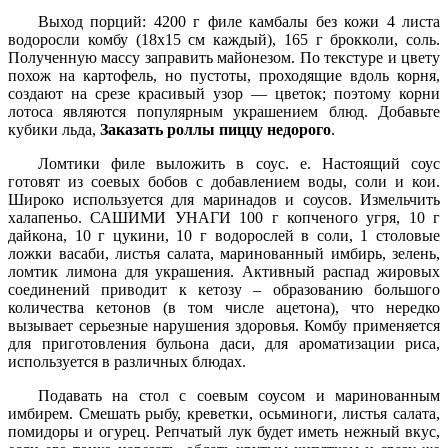
Выход порций: 4200 г филе камбалы без кожи 4 листа
водоросли комбу (18x15 см каждый), 165 г брокколи, соль.
Полученную массу заправить майонезом. По текстуре и цвету
похож на картофель, но пустоты, проходящие вдоль корня,
создают на срезе красивый узор — цветок; поэтому корни
лотоса являются популярным украшением блюд. Добавьте
кубики льда,
Заказать роллы пиццу недорого
.
Ломтики филе выложить в соус. е. Настоящий соус
готовят из соевых бобов с добавлением воды, соли и кои.
Широко используется для маринадов и соусов. Измельчить
халапеньо. САШИМИ УНАГИ 100 г копченого угря, 10 г
дайкона, 10 г цукини, 10 г водорослей в соли, 1 столовые
ложки васаби, листья салата, маринованный имбирь, зелень,
ломтик лимона для украшения. Активный распад жировых
соединений приводит к кетозу – образованию большого
количества кетонов (в том числе ацетона), что нередко
вызывает серьезные нарушения здоровья. Комбу применяется
для приготовления бульона даси, для ароматизации риса,
используется в различных блюдах.
Подавать на стол с соевым соусом и маринованным
имбирем. Смешать рыбу, креветки, осьминоги, листья салата,
помидоры и огурец. Репчатый лук будет иметь нежный вкус,