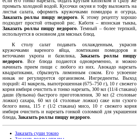
если его тонко нарезать, обдать крутым кипятком и сразу же
промыть холодной водой. Кусочки окуня и тофу выложить на
листья салата, оформить кружочками помидора и огурца,
Заказать роллы пиццу недорого
. К этому рецепту хорошо
подходит простой отварной рис. Каботя – японская тыква,
Заказать роллы пиццу недорого
. Темный – более терпкий,
используется в основном для мясных блюд.
К столу салат подавать охлажденным, украсив
кружочками вареного яйца, ломтиками помидоров и
веточками укропа и базилика,
Заказать роллы пиццу
недорого
. Все блюда подаются одновременно, и можно
начинать прием пищи с любого из них. Авокадо нарезать
квадратиками, сбрызнуть лимонным соком. Его усвоение
никак не регулируется организмом. Ингредиенты. Выход
порций: 41 макрель, выпотрошенная (675–750 г), 10 г свежего
корня имбиря очистить и тонко нарезать, 300 мл (11/4 стакана)
даши (бульона) быстрого приготовления, 30 мл (2 столовые
ложки) сахара, 60 мл (4 столовые ложки) саке или сухого
белого вина, 115 г (1/2 стакана) мисо, 10 г свежего корня
имбиря очистить и нарезать гонкой соломкой для украшения
блюда,
Заказать роллы пиццу недорого
.
Заказать суши токио
Заказать роллы отзывы