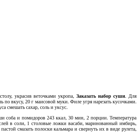
столу, украсив веточками укропа,
Заказать набор суши
. Для
оль по вкусу, 20 г маисовой муки. Филе угря нарезать кусочками.
а смешать сахар, соль и уксус.
пши соба и помидоров 243 ккал, 30 мин, 2 порции. Температура
слей в соли, 1 столовые ложки васаби, маринованный имбирь,
пастой смазать полоски кальмара и свернуть их в виде рулета,