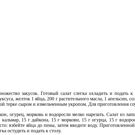
ожество закусок. Готовый салат слегка охладить и подать к 
уксуса, желток 1 яйца, 200 г растительного масла, 1 апельсин, с
ой терке сыром и измельченным укропом. Для приготовления соус
кон, огурец, морковь и водоросли мелко нарезать. Салат из ла
ьмар, 15 г дайкона, 15 г моркови, 15 г огурца, 15 г водоро
сто: взбейте яйца до пены, затем введите воду. Приготовленной 
ка остудить и подать к столу.