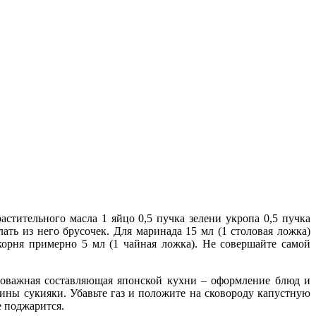
стительного масла 1 яйцо 0,5 пучка зелени укропа 0,5 пучка
ать из него брусочек. Для маринада 15 мл (1 столовая ложка)
 корня примерно 5 мл (1 чайная ложка). Не совершайте самой
аловажная составляющая японской кухни – оформление блюд и
ины сукияки. Убавьте газ и положите на сковороду капустную
е поджарится.