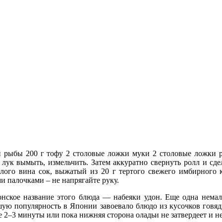
 рыбы 200 г тофу 2 столовые ложки муки 2 столовые ложки ра
 лук вымыть, измельчить. Затем аккуратно свернуть ролл и сдел
белого вина сок, выжатый из 20 г тертого свежего имбирного
 палочками – не напрягайте руку.
японское название этого блюда — набеяки удон. Еще одна нем
шую популярность в Японии завоевало блюдо из кусочков говяд
е 2–3 минуты или пока нижняя сторона оладьи не затвердеет и н