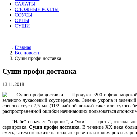
САЛАТЫ
СЛОЖНЫЕ РОЛЛЫ
СОУСЫ
СУПЫ
СУШИ
Главная
Все новости
Суши профи доставка
Суши профи доставка
13.11.2018
Продукты:200 г филе морской
зеленого лукасоевый соусперецсоль. Зелень укропа и зеленый
соевого соуса 7,5 мл (11/2 чайной ложки) саке или сухого 
распространенной ошибки начинающих пользоваться японскими
"Набе" означает "горшок", а "яки" — "греть", отсюда 
сервировка,
Суши профи доставка
. В течение XX века боль
смесь, затем положите на оладью креветок и кальмаров и жарьт