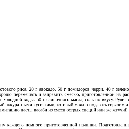
го риса, 20 г авокадо, 50 г помидоров черри, 40 г зеленого
орошо перемешать и заправить смесью, приготовленной из рас
 г холодной воды, 50 г сливочного масла, соль по вкусу. Рулет 
ый аккуратными кусочками, который можно подавать горячим ил
имитацию пасты васаби из смеси острых специй или же жгучий в
ину каждого немного приготовленной начинки. Подготовленны