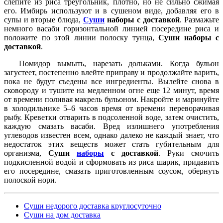
слепите из риса треугольник, плотно, но не сильно сжимая
его. Имбирь используют и в сушеном виде, добавляя его в
супы и вторые блюда,
Суши
наборы с доставкой
. Размажьте
немного васаби горизонтальной линией посередине риса и
положите по этой линии полоску тунца,
Суши наборы с
доставкой
.
Помидор вымыть, нарезать дольками. Когда бульон
загустеет, постепенно влейте приправу и продолжайте варить,
пока не будут съедены все ингредиенты. Вылейте снова в
сковороду и тушите на медленном огне еще 12 минут, время
от времени поливая макрель бульоном. Накройте и маринуйте
в холодильнике 5–6 часов время от времени переворачивая
рыбу. Креветки отварить в подсоленной воде, затем очистить,
каждую смазать васаби. Вред излишнего употребления
углеводов известен всем, однако далеко не каждый знает, что
недостаток этих веществ может стать губительным для
организма,
Суши
наборы
с доставкой
. Руки смочить
подкисленной водой и сформовать из риса шарик, придавить
его посередине, смазать приготовленным соусом, обернуть
полоской нори.
Суши недорого доставка круглосуточно
Суши на дом доставка