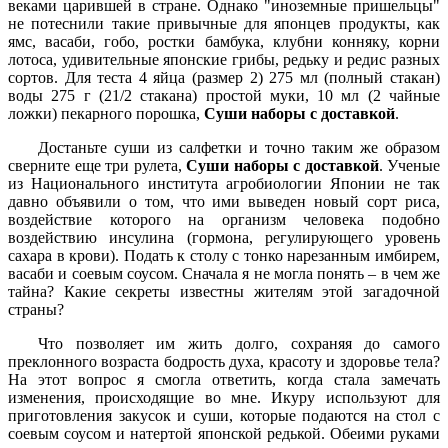
веками царившей в стране. Однако "иноземные пришельцы"
не потеснили такие привычные для японцев продукты, как
ямс, васаби, гобо, ростки бамбука, клубни конняку, корни
лотоса, удивительные японские грибы, редьку и редис разных
сортов. Для теста 4 яйца (размер 2) 275 мл (полный стакан)
воды 275 г (21/2 стакана) простой муки, 10 мл (2 чайные
ложки) пекарного порошка,
Суши наборы с доставкой
.
Достаньте суши из салфетки и точно таким же образом
сверните еще три рулета,
Суши наборы с доставкой
. Ученые
из Национального института агробиологии Японии не так
давно объявили о том, что ими выведен новый сорт риса,
воздействие которого на организм человека подобно
воздействию инсулина (гормона, регулирующего уровень
сахара в крови). Подать к столу с тонко нарезанным имбирем,
васаби и соевым соусом. Сначала я не могла понять – в чем же
тайна? Какие секреты известны жителям этой загадочной
страны?
Что позволяет им жить долго, сохраняя до самого
преклонного возраста бодрость духа, красоту и здоровье тела?
На этот вопрос я смогла ответить, когда стала замечать
изменения, происходящие во мне. Икуру используют для
приготовления закусок и суши, которые подаются на стол с
соевым соусом и натертой японской редькой. Обеими руками