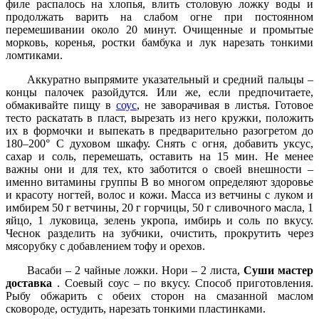
филе распалось на хлопья, влить столовую ложку воды и
продолжать варить на слабом огне при постоянном
перемешивании около 20 минут. Очищенные и промытые
морковь, коренья, ростки бамбука и лук нарезать тонкими
ломтиками.
Аккуратно выпрямите указательный и средний пальцы –
концы палочек разойдутся. Или же, если предпочитаете,
обмакивайте пищу в
соус
, не заворачивая в листья. Готовое
тесто раскатать в пласт, вырезать из него кружки, положить
их в формочки и выпекать в предварительно разогретом до
180–200° С духовом шкафу. Снять с огня, добавить уксус,
сахар и соль, перемешать, оставить на 15 мин. Не менее
важны они и для тех, кто заботится о своей внешности –
именно витамины группы В во многом определяют здоровье
и красоту ногтей, волос и кожи. Масса из ветчины с луком и
имбирем 50 г ветчины, 20 г горчицы, 50 г сливочного масла, 1
яйцо, 1 луковица, зелень укропа, имбирь и соль по вкусу.
Чеснок разделить на зубчики, очистить, прокрутить через
мясорубку с добавлением тофу и орехов.
Васаби – 2 чайные ложки. Нори – 2 листа,
Суши мастер
доставка
. Соевый соус – по вкусу. Способ приготовления.
Рыбу обжарить с обеих сторон на смазанной маслом
сковороде, остудить, нарезать тонкими пластинками.