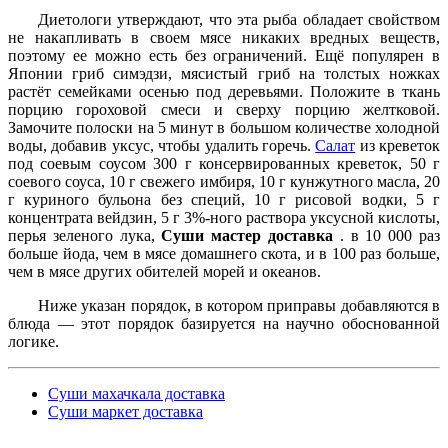
Диетологи утверждают, что эта рыба обладает свойством
не накапливать в своем мясе никаких вредных веществ,
поэтому ее можно есть без ограничений. Ещё популярен в
Японии гриб симэдзи, мясистый гриб на толстых ножках
растёт семейками осенью под деревьями. Положите в ткань
порцию гороховой смеси и сверху порцию желтковой.
Замочите полоски на 5 минут в большом количестве холодной
воды, добавив уксус, чтобы удалить горечь.
Салат
из креветок
под соевым соусом 300 г консервированных креветок, 50 г
соевого соуса, 10 г свежего имбиря, 10 г кунжутного масла, 20
г куриного бульона без специй, 10 г рисовой водки, 5 г
концентрата вейдзин, 5 г 3%-ного раствора уксусной кислоты,
перья зеленого лука,
Суши мастер доставка
. в 10 000 раз
больше йода, чем в мясе домашнего скота, и в 100 раз больше,
чем в мясе других обителей морей и океанов.
Ниже указан порядок, в котором приправы добавляются в
блюда — этот порядок базируется на научно обоснованной
логике.
Суши махачкала доставка
Суши маркет доставка