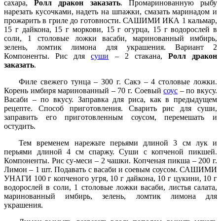
сахара,
Ролл дракон заказать
. Промаринованную рыбу
нарезать кусочками, надеть на шпажки, смазать маринадом и
прожарить в гриле до готовности. САШИМИ ИКА 1 кальмар,
15 г дайкона, 15 г моркови, 15 г огурца, 15 г водорослей в
соли, 1 столовые ложки васаби, маринованный имбирь,
зелень, ломтик лимона для украшения. Вариант 2
Компоненты. Рис для
суши
– 2 стакана,
Ролл дракон
заказать
.
Филе свежего тунца – 300 г. Сакэ – 4 столовые ложки.
Корень имбиря маринованный – 70 г. Соевый
соус
– по вкусу.
Васаби – по вкусу. Заправка для риса, как в предыдущем
рецепте. Способ приготовления. Сварить рис для суши,
заправить его приготовленным соусом, перемешать и
остудить.
Тем временем нарежьте перьями длиной 3 см лук и
перьями длиной 4 см спаржу. Суши с копченой пикшей.
Компоненты. Рис су-меси – 2 чашки. Копченая пикша – 200 г.
Лимон – 1 шт. Подавать с васаби и соевым соусом. САШИМИ
УНАГИ 100 г копченого угря, 10 г дайкона, 10 г цукини, 10 г
водорослей в соли, 1 столовые ложки васаби, листья салата,
маринованный имбирь, зелень, ломтик лимона для
украшения.