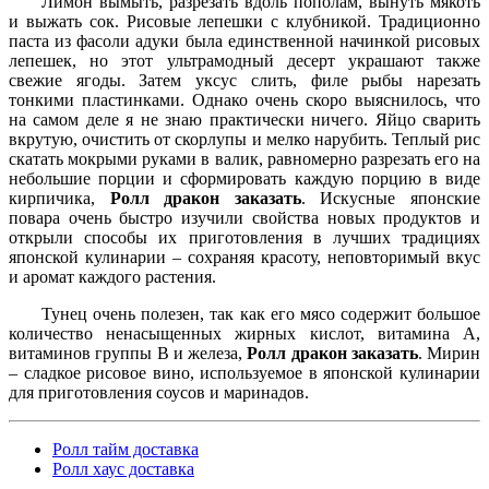
Лимон вымыть, разрезать вдоль пополам, вынуть мякоть
и выжать сок. Рисовые лепешки с клубникой. Традиционно
паста из фасоли адуки была единственной начинкой рисовых
лепешек, но этот ультрамодный десерт украшают также
свежие ягоды. Затем уксус слить, филе рыбы нарезать
тонкими пластинками. Однако очень скоро выяснилось, что
на самом деле я не знаю практически ничего. Яйцо сварить
вкрутую, очистить от скорлупы и мелко нарубить. Теплый рис
скатать мокрыми руками в валик, равномерно разрезать его на
небольшие порции и сформировать каждую порцию в виде
кирпичика,
Ролл дракон заказать
. Искусные японские
повара очень быстро изучили свойства новых продуктов и
открыли способы их приготовления в лучших традициях
японской кулинарии – сохраняя красоту, неповторимый вкус
и аромат каждого растения.
Тунец очень полезен, так как его мясо содержит большое
количество ненасыщенных жирных кислот, витамина А,
витаминов группы В и железа,
Ролл дракон заказать
. Мирин
– сладкое рисовое вино, используемое в японской кулинарии
для приготовления соусов и маринадов.
Ролл тайм доставка
Ролл хаус доставка