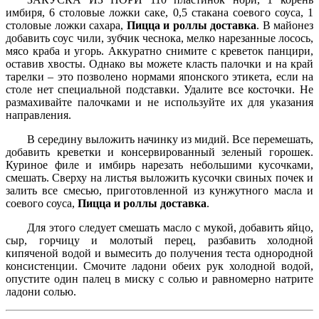
имбиря, 6 столовые ложки саке, 0,5 стакана соевого соуса, 1
столовые ложки сахара,
Пицца и роллы доставка
. В майонез
добавить соус чили, зубчик чеснока, мелко нарезанные лосось,
мясо краба и угорь. Аккуратно снимите с креветок панцири,
оставив хвосты. Однако вы можете класть палочки и на край
тарелки – это позволено нормами японского этикета, если на
столе нет специальной подставки. Удалите все косточки. Не
размахивайте палочками и не используйте их для указания
направления.
В середину выложить начинку из мидий. Все перемешать,
добавить креветки и консервированный зеленый горошек.
Куриное филе и имбирь нарезать небольшими кусочками,
смешать. Сверху на листья выложить кусочки свиных почек и
залить все смесью, приготовленной из кунжутного масла и
соевого соуса,
Пицца и роллы доставка
.
Для этого следует смешать масло с мукой, добавить яйцо,
сыр, горчицу и молотый перец, разбавить холодной
кипяченой водой и вымесить до получения теста однородной
консистенции. Смочите ладони обеих рук холодной водой,
опустите один палец в миску с солью и равномерно натрите
ладони солью.