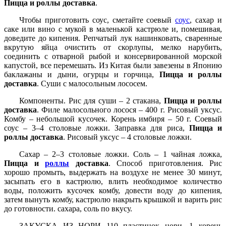
Пицца и роллы доставка
.
Чтобы приготовить соус, сметайте соевый
соус
, сахар и
саке или вино с мукой в маленькой кастрюле и, помешивая,
доведите до кипения. Репчатый лук нашинковать, сваренные
вкрутую яйца очистить от скорлупы, мелко нарубить,
соединить с отварной рыбой и консервированной морской
капустой, все перемешать. Из Китая были завезены в Японию
баклажаны и дыни, огурцы и горчица,
Пицца и роллы
доставка
. Суши с малосольным лососем.
Компоненты. Рис для суши – 2 стакана,
Пицца и роллы
доставка
. Филе малосольного лосося – 400 г. Рисовый уксус.
Комбу – небольшой кусочек. Корень имбиря – 50 г. Соевый
соус – 3–4 столовые ложки. Заправка для риса,
Пицца и
роллы доставка
. Рисовый уксус – 4 столовые ложки.
Сахар – 2–3 столовые ложки. Соль – 1 чайная ложка,
Пицца и
роллы
доставка
. Способ приготовления. Рис
хорошо промыть, выдержать на воздухе не менее 30 минут,
засыпать его в кастрюлю, влить необходимое количество
воды, положить кусочек комбу, довести воду до кипения,
затем вынуть комбу, кастрюлю накрыть крышкой и варить рис
до готовности. сахара, соль по вкусу.
ЗАКУСКА ИЗ НОРИ 110 пластинок нори, 1 корень